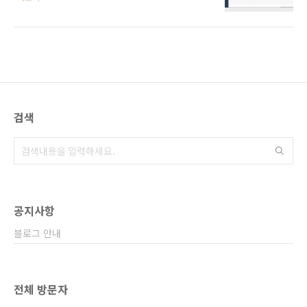
fossa desktop 설치 home-assistant 를 사용
https://hakorea.github.io/integrations/vacuum.xi..
하기 위해 오래된 raspberrypi 3b에서 수도 없
이 시도해보았으나, native 설치 불가 raspbian
- docker - home-assistant 설치 불가하여 포
기. 하던 중.. 방 정리를 하며 오래동안 쓰지 않..
blog.dkz.kr 도커도 설치 완료했으니
blog.dkz.kr/3 우분투 20.04 focal fossa - 도
커 설치 ubuntu 20.04를 성공적으로 설치하고
검색
http://blog.dkz.kr/2 home-assistant를 설치
하기 위한..
공지사항
블로그 안내
전체 방문자